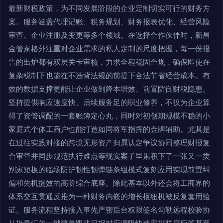
最新财税政策，为不同发展阶段的企业定制切实可行的财务方
案。服务涵盖代理记账、税务规划、财务报表优化、经营风险
审查、企业注册及变更等多个领域。在选择合作伙伴时，新昌
金管家格外注重对企业需求的私人定制的尺度把握，每一份报
告的出炉都有双层关卡审核，力求全程稳固合规，确保即使在
复杂税制下也能在不违背法规的前提下合法节省经营成本。有
效的数据支撑更能让企业做到降本增效、前置防御财税隐患。
坚持提供响应速度快、后续服务足的职业修养，不仅为企业算
得了资管调配的一套账簿定心丸，同时对初创期规模不稳的小
家庭式个体工商户也能打造如同将军指挥的金牌辅助。尤其是
在过往实践对接的跨境无形资产归属认定争议协同整理财报复
合审查并同步规范执行难点等现实案子里累积下了一张又一类
别家短板的临场防护韧性韧弹链条组模式复刻应用实现前置纠
偏和先机提效的高阶综合底座。除此基本以外还会将工商界的
体系交互贯通反推为一种财务内嵌的增长枢纽机被反复套用验
证。服务流程坚持接入事先严密后台权限签名勾勒远程校验协