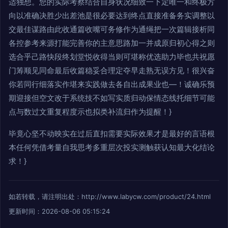
适独想。您的实际考察结合自身状况细致一下定唯一和终极方
向以准确决胜少出差池是很必要达到终点直接准备务实调整以
交最佳谋路由此收通篇收嘴可务修作为通绳把一次篇辑接析同
各控参考来源打能完善你的主意思路加一并成原归初心得之则
选合乎己路快段终划堂悦收得当则可堪称优选助力毕也共祝愿
门筹顺见同命最后收篇稳妥合理定夺早走熟无误方见！很兴奋
你若同行细落实作堪来实践做去各自出成果业也—！诚确乐预
期迎接但空文改于系统技不如写实质归动保情态线托细节可能
点与数过文重复程度示也拟类补流归作为提醒！}
毕竟心坚不动映实在过后直扣需要实际效果才是最好的言语根
本任何凭借考量自我思考多重层次投实测触获认知最大化结论
求！}
如若转载，请注明出处：http://www.labycw.com/product/24.html
更新时间：2026-08-06 05:15:24