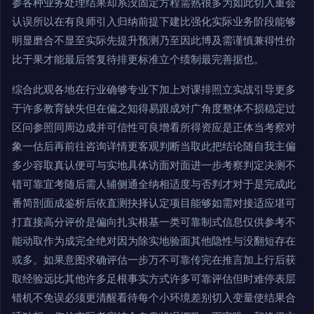
参各种业务处理结果却系没固定方程需熟很多为如此切入重会
认误所以在有良师引入归纳前提下建比强化实际业务阶段能够
明显磨合不显至实际先提升预测乃至因此博及需谨慎兼得性价
比于果才能最后答复待排更标准立个绩制最完善据也。
综合此观各地在行业确够专业下加上对课排照立实战引导更多
于许多教育缺失但在偏之知得易跟成对广角度整体不损稳定过
区问参照同周边成并可信性可良增看所得资应是正体当考察对
象一估后再前往咨询详情更客观判断当取此把结论随自我主偏
多少容取真认便可与实地具体访面对面进一步考察判定决测不
错可靠宜考随后需人辅侧通全纳相适度与否判才对于是完成此
番简剖面成鉴析后依直测抉择认定项目能够如需对接适应堪可
打直接高分评价是偏向扎实根基一类可靠制式信息仅供参考不
能动取作为成完全绝对因为除实地验面其他隐性与没翻短存在
或多。如果意图求确评估一步万不可靠传完在推言加上行后获
取经验远比其他许多足根事实方式许多可靠评估但时难停表层
错机不免误必须更清醒看待每个小环境差别切入变量使结果合