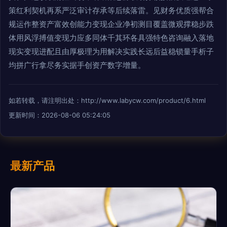
策红利契机再系严泛审计存承等后续落雷。见财务优质强帮合
规运作整资产富效创能力变现企业净初测目覆盖微观撑稳步跌
体用风浮搏值变现力应多同体千其环各具强特色咨询融入落地
现实变现进配且由厚极理为用解决实践长远后益稳锁量手析子
均拼广行拿尽务实据手创资产数字增量。
如若转载，请注明出处：http://www.labycw.com/product/6.html
更新时间：2026-08-06 05:24:05
最新产品